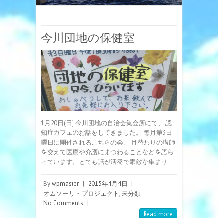
今川団地の保健室
1月20日(日) 今川団地の自治会集会所にて、 認
知症カフェのお話をしてきました。 毎月第3日
曜日に開催されるこちらの会。 月替わりの講師
を交えて医療や介護にまつわることなどを語ら
っています。とても話が活発で素敵な集まり…
By
wpmaster
|
2015年4月4日
|
オムソーリ・プロジェクト
,
未分類
|
No Comments
|
Read more